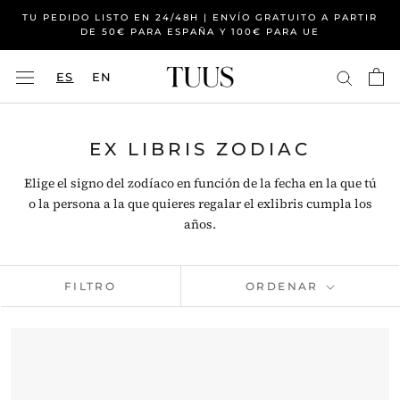
Saltar
TU PEDIDO LISTO EN 24/48H | ENVÍO GRATUITO A PARTIR
al
DE 50€ PARA ESPAÑA Y 100€ PARA UE
contenido
ES
EN
EX LIBRIS ZODIAC
Elige el signo del zodíaco en función de la fecha en la que tú
o la persona a la que quieres regalar el exlibris cumpla los
años.
FILTRO
ORDENAR