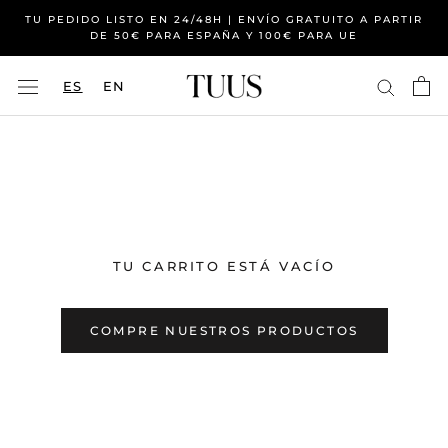
Saltar
TU PEDIDO LISTO EN 24/48H | ENVÍO GRATUITO A PARTIR
al
DE 50€ PARA ESPAÑA Y 100€ PARA UE
contenido
ES
EN
TU CARRITO ESTÁ VACÍO
COMPRE NUESTROS PRODUCTOS