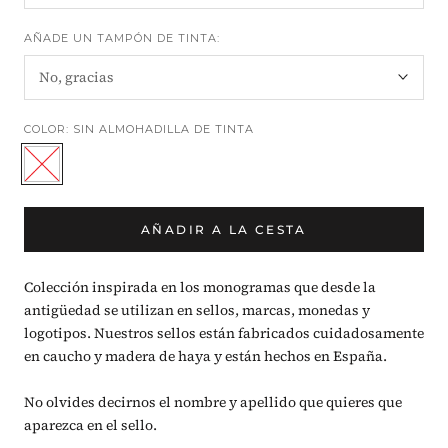
AÑADE UN TAMPÓN DE TINTA:
No, gracias
COLOR:
SIN ALMOHADILLA DE TINTA
Sin
tampón
de
tinta
AÑADIR A LA CESTA
Colección inspirada en los monogramas que desde la
antigüedad se utilizan en sellos, marcas, monedas y
logotipos. Nuestros sellos están fabricados cuidadosamente
en caucho y madera de haya y están hechos en España.
No olvides decirnos el nombre y apellido que quieres que
aparezca en el sello.